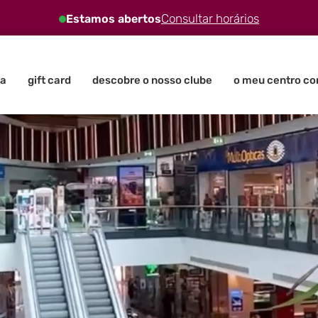
Consultar horários
Estamos abertos
a
gift card
descobre o nosso clube
o meu centro co