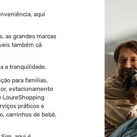
onveniência, aqui
as, as grandes marcas
íveis também cá
 a tranquilidade.
ição para famílias,
rior, estacionamento
de LoureShopping
viços práticos e
io, carrinhos de bebé,
Sim, aqui é