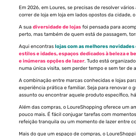
Em 2026, em Loures, se precisas de resolver vário
correr de loja em loja em lados opostos da cidade,
A sua
diversidade
de
lojas
foi pensada para acomp
perto, mas também de quem está de passagem, torna
Aqui encontras
lojas
com as
melhores
novidades
estilos
e
idades
,
espaços
dedicados
à
beleza
e
be
e
inúmeras
opções
de
lazer
. Tudo está organizado
numa única visita, sem perder tempo e sem ter de a
A combinação entre marcas conhecidas e lojas para
experiência prática e familiar. Seja para renovar o 
assunto ou encontrar aquele produto específico, h
Além das compras, o LoureShopping oferece um amb
pouco mais. É fácil conjugar tarefas com momentos
refeição tranquila ou um momento de lazer entre 
Mais do que um espaço de compras, o LoureShoppin