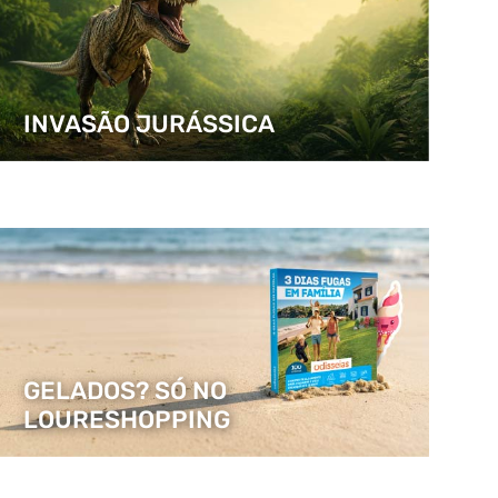
INVASÃO JURÁSSICA
GELADOS? SÓ NO
LOURESHOPPING