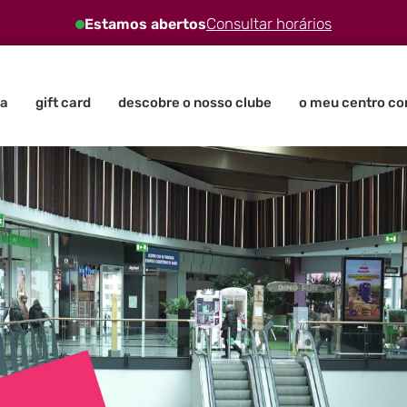
Consultar horários
Estamos abertos
a
gift card
descobre o nosso clube
o meu centro co