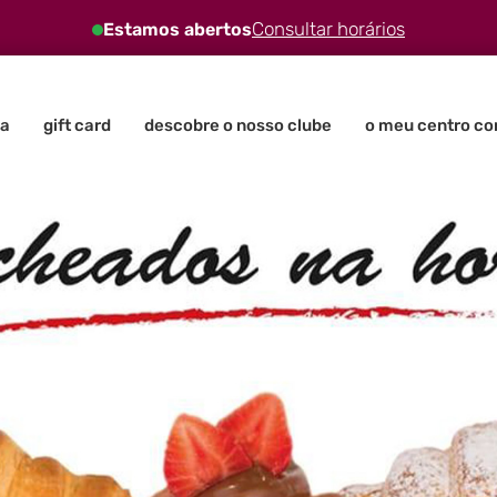
Consultar horários
Estamos abertos
a
gift card
descobre o nosso clube
o meu centro co