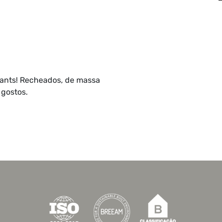
ssants! Recheados, de massa
 gostos.