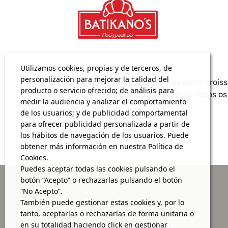
Utilizamos cookies, propias y de terceros, de
personalización para mejorar la calidad del
A Batikano’s é o local ideal para os amantes de croi
producto o servicio ofrecido; de análisis para
folhada ou brioche, existem croissants para todos os
medir la audiencia y analizar el comportamiento
de los usuarios; y de publicidad comportamental
para ofrecer publicidad personalizada a partir de
los hábitos de navegación de los usuarios. Puede
obtener más información en nuestra Política de
Cookies.
Puedes aceptar todas las cookies pulsando el
botón “Acepto” o rechazarlas pulsando el botón
“No Acepto”.
También puede gestionar estas cookies y, por lo
tanto, aceptarlas o rechazarlas de forma unitaria o
Aqui, vais encontrar as grandes
en su totalidad haciendo click en gestionar
marcas e as refeições mais deliciosas,