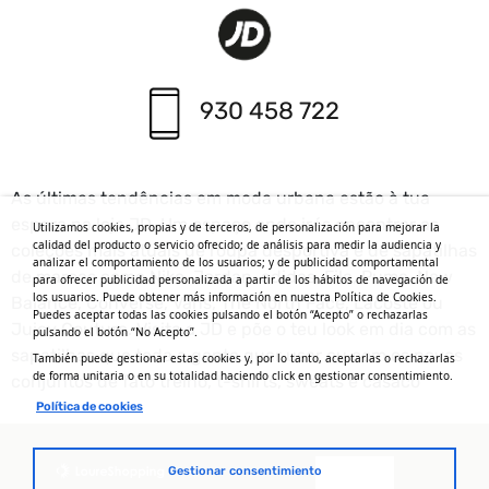
930 458 722
As últimas tendências em moda urbana estão à tua
espera na loja JD. Um espaço onde irás encontrar as
Utilizamos cookies, propias y de terceros, de personalización para mejorar la
calidad del producto o servicio ofrecido; de análisis para medir la audiencia y
coleções mais atuais de roupa desportiva e de sapatilhas
analizar el comportamiento de los usuarios; y de publicidad comportamental
de marcas como Nike, Jordan, adidas, Fila, Puma, New
para ofrecer publicidad personalizada a partir de los hábitos de navegación de
los usuarios. Puede obtener más información en nuestra Política de Cookies.
Balance, Converse, Vans, The North Face, Lacoste ou
Puedes aceptar todas las cookies pulsando el botón “Acepto” o rechazarlas
Juicy Couture. Visita a JD e põe o teu look em dia com as
pulsando el botón “No Acepto”.
sapatilhas que toda a gente quer usar ou com os novos
También puede gestionar estas cookies y, por lo tanto, aceptarlas o rechazarlas
de forma unitaria o en su totalidad haciendo click en gestionar consentimiento.
conjuntos de fato treino, t-shirts, sweats e casaco
Política de cookies
Gestionar consentimiento