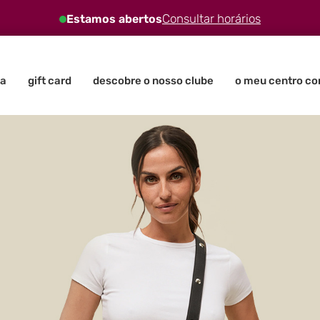
Consultar horários
Estamos abertos
a
gift card
descobre o nosso clube
o meu centro co