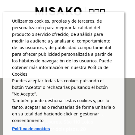
Utilizamos cookies, propias y de terceros, de
personalización para mejorar la calidad del
producto o servicio ofrecido; de análisis para
medir la audiencia y analizar el comportamiento
de los usuarios; y de publicidad comportamental
para ofrecer publicidad personalizada a partir de
los hábitos de navegación de los usuarios. Puede
obtener más información en nuestra Política de
Cookies.
Puedes aceptar todas las cookies pulsando el
botón “Acepto” o rechazarlas pulsando el botón
“No Acepto”.
También puede gestionar estas cookies y, por lo
tanto, aceptarlas o rechazarlas de forma unitaria o
Aqui, vais encontrar as grandes
en su totalidad haciendo click en gestionar
marcas e as refeições mais deliciosas,
consentimiento.
sem sair de Loures. São 110 Lojas
distribuídas por dois pisos, 20
Política de cookies